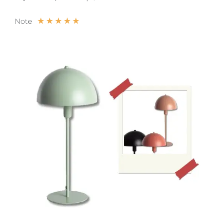
★
★
★
★
★
Note