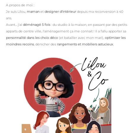
A propos de moi :
Je suis Lilou,
maman
et
designer d'intérieur
depuis ma reconversion à 40
ans.
Avant... j'ai
déménagé 5 fois
: du studio à la maison, en passant par des petits
apparts de centre ville, l'aménagement ça me connait ! Il a fallu apporter sa
personnalité dans les choix déco
(et batailler avec mon mari),
optimiser les
moindres recoins
, dénicher des
rangements et mobiliers astucieux
.