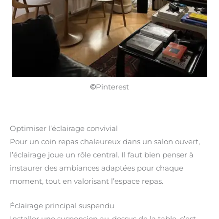
©
Pinterest
Optimiser l’éclairage convivial
Pour un coin repas chaleureux dans un salon ouvert,
l’éclairage joue un rôle central. Il faut bien penser à
instaurer des ambiances adaptées pour chaque
moment, tout en valorisant l’espace repas.
Éclairage principal suspendu
Installer une suspension au-dessus de la table, c’est