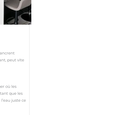
s’ancrent
nt, peut vite
er où les
itant que les
 l’eau juste ce