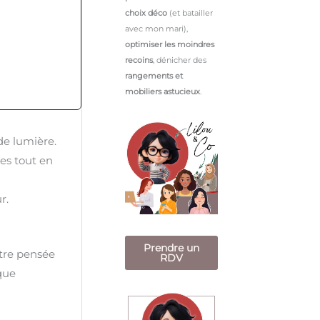
choix déco
(et batailler
avec mon mari),
optimiser les moindres
recoins
, dénicher des
rangements et
mobiliers astucieux
.
de lumière.
res tout en
r.
Prendre un
être pensée
RDV
sque