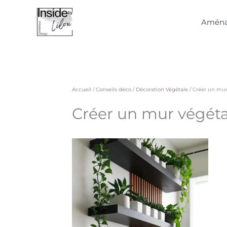
Aller
au
Aména
contenu
Accueil
/
Conseils déco
/
Décoration Végétale
/
Créer un mur
Créer un mur végéta