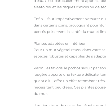
d’eau. C’est particulièrement appréciable
aléatoires, et les risques d’excès ou de s
Enfin, il faut impérativement s’assurer qu
dans certains coins, provoquant pourritu
pensés préservent la santé du mur et lim
Plantes adaptées en intérieur
Pour un mur végétal réussi dans votre salo
espèces robustes et capables de s’adapter
Parmi les favoris, le pothos séduit par so
fougère apporte une texture délicate, tan
quant à lui, offre un effet retombant trè
nécessitant peu d’eau. Ces plantes pousse
du mur.
Il est judicieux de placer les végétaux en