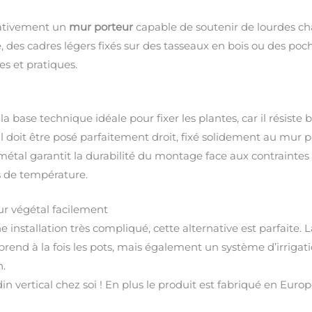
rativement un
mur porteur
capable de soutenir de lourdes ch
e, des cadres légers fixés sur des tasseaux en bois ou des p
es et pratiques.
base technique idéale pour fixer les plantes, car il résiste b
Il doit être posé parfaitement droit, fixé solidement au mur p
du métal garantit la durabilité du montage face aux contraint
s de température.
ur végétal facilement
 installation très compliqué, cette alternative est parfaite. L
mprend à la fois les pots, mais également un système d’irrigat
n.
ardin vertical chez soi ! En plus le produit est fabriqué en Eur