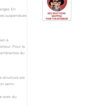
arges. En
oches suspendues
ien à
orteur. Pour la
es ambiantes du
a structure est
ion semi-
ope avec du