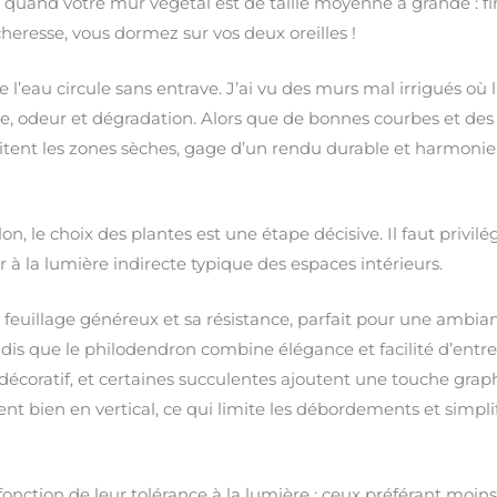
 quand votre mur végétal est de taille moyenne à grande : fin
écheresse, vous dormez sur vos deux oreilles !
e l’eau circule sans entrave. J’ai vu des murs mal irrigués où 
re, odeur et dégradation. Alors que de bonnes courbes et des
itent les zones sèches, gage d’un rendu durable et harmonie
n, le choix des plantes est une étape décisive. Il faut privilé
 à la lumière indirecte typique des espaces intérieurs.
n feuillage généreux et sa résistance, parfait pour une ambian
dis que le philodendron combine élégance et facilité d’entreti
s décoratif, et certaines succulentes ajoutent une touche gra
nt bien en vertical, ce qui limite les débordements et simplif
 fonction de leur tolérance à la lumière : ceux préférant moin