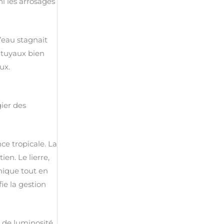
i les arrosages
l’eau stagnait
 tuyaux bien
ux.
gier des
ce tropicale. La
en. Le lierre,
phique tout en
ie la gestion
s de luminosité