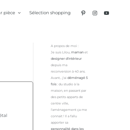
r pièce
Sélection shopping
A propos de moi :
Je suis Lilou,
maman
et
designer d'intérieur
depuis ma
reconversion à 40 ans.
Avant... j'ai
déménagé 5
fois
: du studio à la
maison, en passant par
des petits apparts de
centre ville,
l'aménagement ça me
étal
connait ! Il a fallu
apporter sa
personnalité dans les